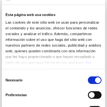
Esta página web usa cookies
Las cookies de este sitio web se usan para personalizar
el contenido y los anuncios, ofrecer funciones de redes
sociales y analizar el tráfico. Además, compartimos
OBSERVATORIO DE ÉTICA Y BUENA PRÁCTICA.
información sobre el uso que haga del sitio web con
nuestros partners de redes sociales, publicidad y análisis
El lugar donde la ética y la excelencia se unen para
web, quienes pueden combinarla con otra información
reafirmar nuestro compromiso con las personas, la
sociedad y el planeta.
que les haya proporcionado o que hayan recopilado a
partir del uso que haya hecho de sus servicios.
Ver
política de cookies
Conoce más información
Selección
Necesario
de
consentimiento
Preferencias